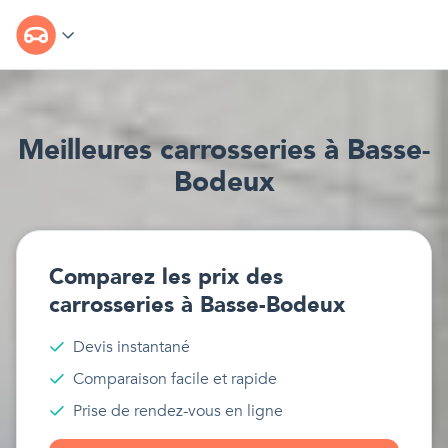
Meilleur
e
s
carrosseries
à
Basse-
Bodeux
Comparez les prix des
carrosseries
à
Basse-Bodeux
Devis instantané
Comparaison facile et rapide
Prise de rendez-vous en ligne