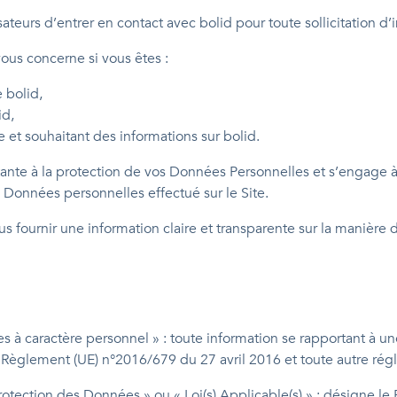
lisateurs d’entrer en contact avec bolid pour toute sollicitation 
vous concerne si vous êtes :
 bolid,
id,
e et souhaitant des informations sur bolid.
tante à la protection de vos Données Personnelles et s’engage à
 Données personnelles effectué sur le Site.
us fournir une information claire et transparente sur la manièr
à caractère personnel » : toute information se rapportant à u
le Règlement (UE) n°2016/679 du 27 avril 2016 et toute autre rég
rotection des Données » ou « Loi(s) Applicable(s) » : désigne 