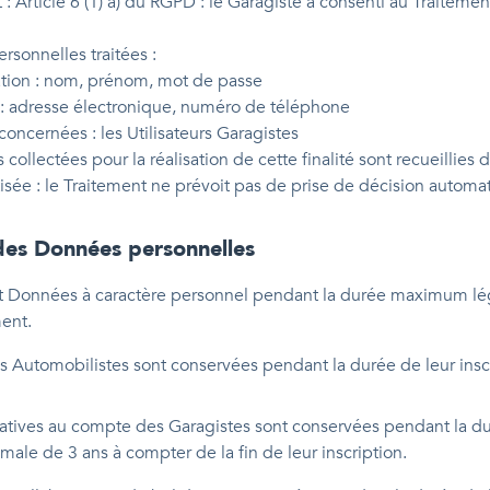
 : Article 6 (1) a) du RGPD : le Garagiste a consenti au Traitem
sonnelles traitées :
ation : nom, prénom, mot de passe
: adresse électronique, numéro de téléphone
oncernées : les Utilisateurs Garagistes
ollectées pour la réalisation de cette finalité sont recueillies 
isée : le Traitement ne prévoit pas de prise de décision automa
des Données personnelles
 et Données à caractère personnel pendant la durée maximum lé
ment.
Automobilistes sont conservées pendant la durée de leur inscri
tives au compte des Garagistes sont conservées pendant la duré
le de 3 ans à compter de la fin de leur inscription.