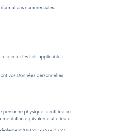
d’informations commerciales.
 respecter les Lois applicables
e dont vos Données personnelles
ne personne physique identifiée ou
lementation équivalente ultérieure.
le Règlement (UE) 2016/679 du 27