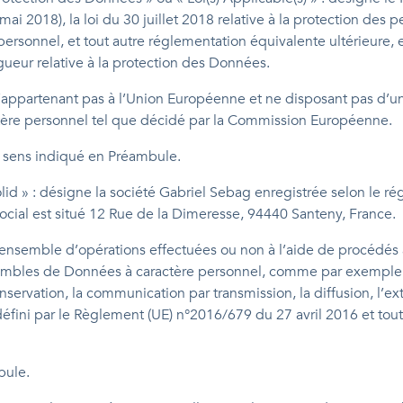
mai 2018), la loi du 30 juillet 2018 relative à la protection des
ersonnel, et tout autre réglementation équivalente ultérieure, e
gueur relative à la protection des Données.
 n’appartenant pas à l’Union Européenne et ne disposant pas d’u
tère personnel tel que décidé par la Commission Européenne.
le sens indiqué en Préambule.
id » : désigne la société Gabriel Sebag enregistrée selon le ré
ocial est situé 12 Rue de la Dimeresse, 94440 Santeny, France.
u ensemble d’opérations effectuées ou non à l’aide de procédés
bles de Données à caractère personnel, comme par exemple, la
conservation, la communication par transmission, la diffusion, l’ex
éfini par le Règlement (UE) n°2016/679 du 27 avril 2016 et tou
bule.