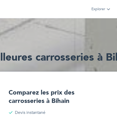
Explorer
lleur
e
s
carrosseries
à
Bi
Comparez les prix des
carrosseries
à
Bihain
Devis instantané