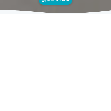
Voir la carte
Carrosseries
auto près de chez vous
bolid
Carrosseries
Carrosseries Buissonville