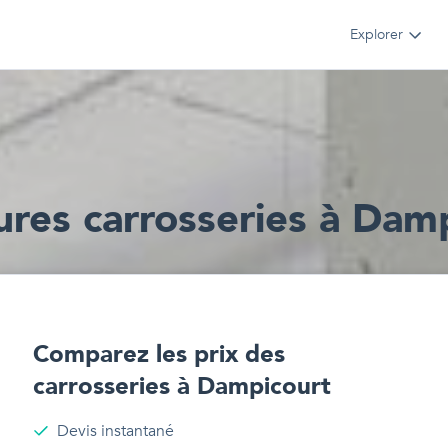
Explorer
ur
e
s
carrosseries
à
Damp
Comparez les prix des
carrosseries
à
Dampicourt
Devis instantané