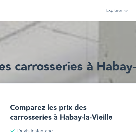
Explorer
e
s
carrosseries
à
Habay-l
Comparez les prix des
carrosseries
à
Habay-la-Vieille
Devis instantané