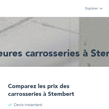
Explorer
eur
e
s
carrosseries
à
Ste
Comparez les prix des
carrosseries
à
Stembert
Devis instantané