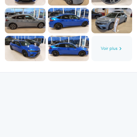
trouver le meilleur coût pour la réparation ou l'entretien de votre voiture.
Faites des bonnes affaires grâce à bolid. Vous constaterez dès lors que vous
avez la possibilité de examiner de nombreux garages qui, au même titre que
le garage Mario Motor, sont existants aux environs de Irchonwelz. Il est
possible de les étudier grâce à leurs reviews, à leur photographies et leur
implantation. Si vous voulez sélectionner le garage Mario Motor, adressez-
vous au +32 68 26 95 95 pour papoter de votre demande et prendre rendez-
vous.
Voir plus