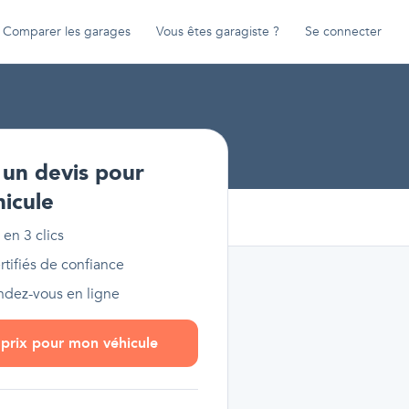
Comparer les garages
Vous êtes garagiste ?
Se connecter
un devis pour
hicule
 en 3 clics
tifiés de confiance
endez-vous en ligne
s prix pour mon véhicule