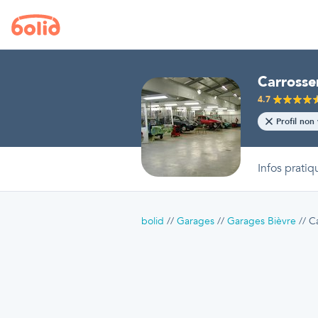
Carrosse
4.7
Profil non 
Infos pratiq
bolid
Garages
Garages Bièvre
C