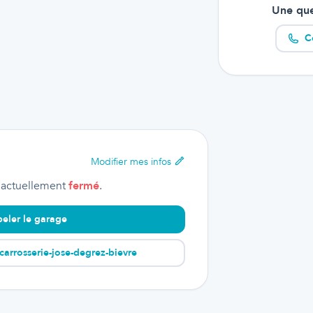
Une que
C
Modifier
mes infos
 actuellement
fermé
.
eler le garage
carrosserie-jose-degrez-bievre