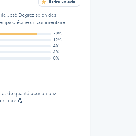
Écrire un avis
erie José Degrez
selon des
 temps d'écrire un commentaire.
79
%
12
%
4
%
4
%
0
%
 et de qualité pour un prix
ent rare 🫣 …