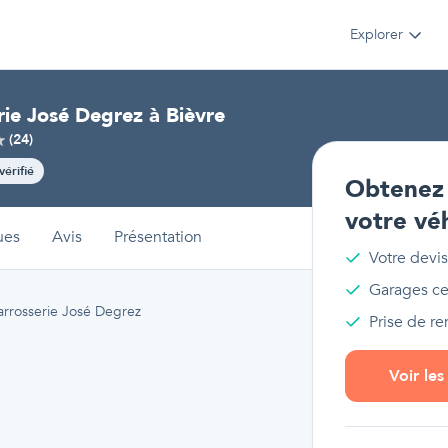
Explorer
rie José Degrez
à
Bièvre
(
24
)
vérifié
Obtenez 
votre vé
ues
Avis
Présentation
Votre devis
Garages cer
arrosserie José Degrez
Prise de r
Voir le