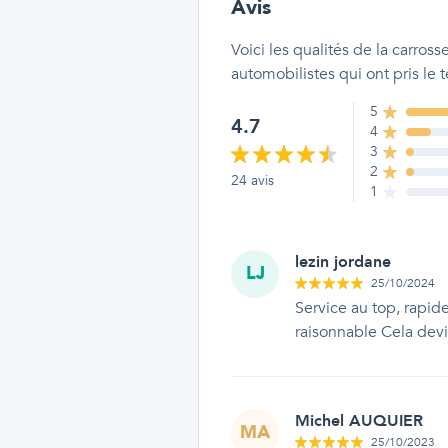
Avis
Voici les qualités
de la carross
automobilistes qui ont pris le
5
4.7
4
3
2
24
avis
1
lezin jordane
LJ
25/10/2024
Service au top, rapide
raisonnable Cela devi
Michel AUQUIER
MA
25/10/2023