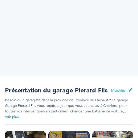
Présentation
du garage Pierard Fils
Modifier
Besoin d'un garagiste dans la province de Province du Hainaut ? Le garage
Garage Pierard Fils vous reçois le jour que vous souhaitez à Charleroi pour
toutes vos interventions en particulier : changer une batterie de voiture,
changer des amortisseurs ou changer un filtre à particules. Le garage Garage
Voir plus
Pierard Fils est reconnu dans la province et a les connaissances requises pour
entreprendre énormément de maintenances sur divers modèles
d'automobiles et en particulier : Ssangyong XLV, Subaru Levorg, Kia Joice, Kia