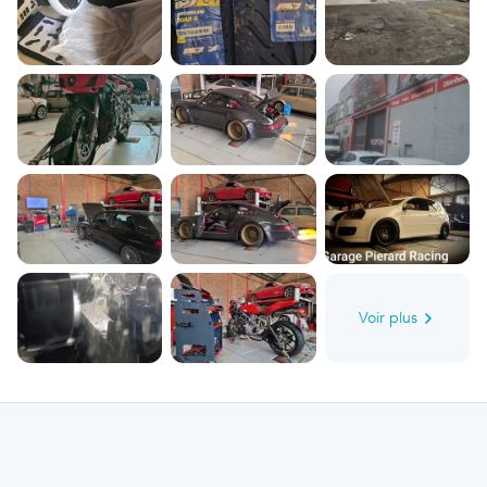
Cee'd et bien plus. Il est conseillé de checker les avis personnels des clients
précédents du garage Garage Pierard Fils sur bolid pour vous aiguiller à
accomplir le meilleur choix une fois que vous êtes à la recherche d'un
garagiste à Charleroi. Si vous avez besoin d'en vérifier davantage, vous avez
la possibilité de vérifier les images du garage Garage Pierard Fils sur sa page
personnelle bolid. Servez-vous de bolid pour mesurer le prestige des garages
de Charleroi et pour faire grimper vos opportunités de détecter un garage
d'estime dans votre commune et pour être certain de trouver le meilleur
devis pour la réparation ou l'entretien de votre véhicule automobile. Faites
des économies grâce à bolid. Vous remarquerez parallèlement que vous
possédez toutes les infos pour juger un large choix de garages qui, au même
titre que le garage Garage Pierard Fils , sont présents aux environs de
Charleroi. Vous parviendrez à les comparer grâce à leurs évaluations, à leur
aperçus et leur périmètre. Si vous voulez choisir le garage Garage Pierard Fils
, adressez-vous au +32 71 50 00 91 pour évoquer votre besoin et prendre
rendez-vous.
Voir plus