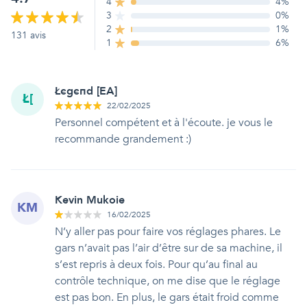
4
4
%
3
0
%
2
1
%
131
avis
1
6
%
Łєgєпd [EA]
Ł[
22/02/2025
Personnel compétent et à l'écoute. je vous le
recommande grandement :)
Kevin Mukoie
KM
16/02/2025
N’y aller pas pour faire vos réglages phares. Le
gars n’avait pas l’air d’être sur de sa machine, il
s’est repris à deux fois. Pour qu’au final au
contrôle technique, on me dise que le réglage
est pas bon. En plus, le gars était froid comme