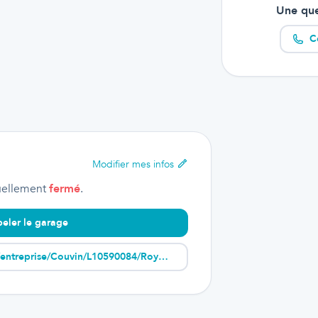
Une que
C
Modifier
mes infos
uellement
fermé
.
eler le garage
https://www.pagesdor.be/entreprise/Couvin/L10590084/Royal+Pneus/