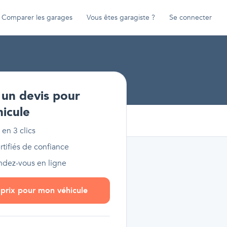
Comparer les garages
Vous êtes garagiste ?
Se connecter
un devis pour
hicule
 en 3 clics
tifiés de confiance
endez-vous en ligne
s prix pour mon véhicule