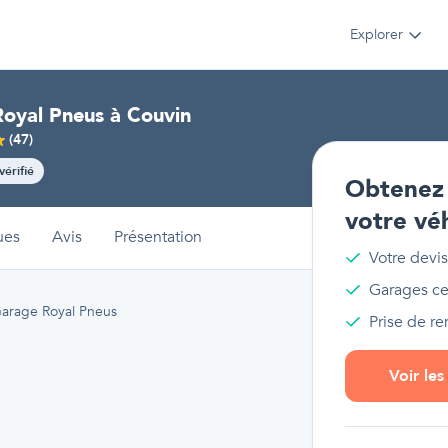
Explorer
oyal Pneus
à
Couvin
(
47
)
vérifié
Obtenez 
votre vé
ues
Avis
Présentation
Votre devis
Garages cer
arage Royal Pneus
Prise de r
Voir le