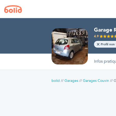
Garage R
4.9
Profil non 
Infos pratiq
bolid
Garages
Garages Couvin
G