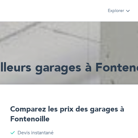
Explorer
lleur
s
garages
à
Fonteno
Comparez les prix des
garages
à
Fontenoille
Devis instantané