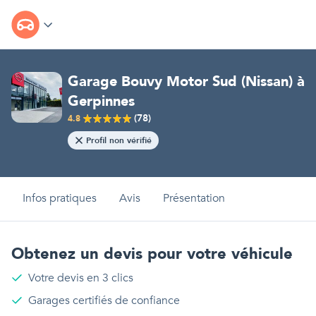
Garage Bouvy Motor Sud (Nissan)
à
Gerpinnes
(
78
)
4.8
Profil non vérifié
Infos pratiques
Avis
Présentation
Obtenez un devis pour votre véhicule
Votre devis en 3 clics
Garages certifiés de confiance