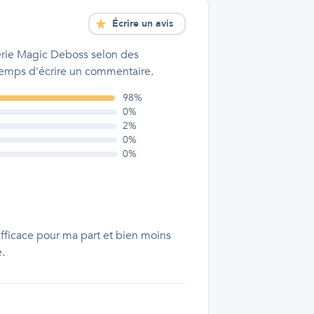
Écrire un avis
serie Magic Deboss
selon des
 temps d'écrire un commentaire.
98
%
0
%
2
%
0
%
0
%
fficace pour ma part et bien moins
e.