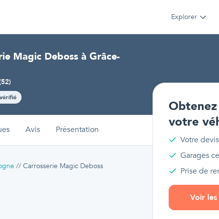
Explorer
rie Magic Deboss
à
Grâce-
(
52
)
vérifié
Obtenez 
votre vé
ues
Avis
Présentation
Votre devis
Garages cer
logne
Carrosserie Magic Deboss
Prise de r
Voir le