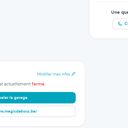
Une que
C
Modifier
mes infos
st actuellement
fermé
.
eler le garage
ww.magicdeboss.be/