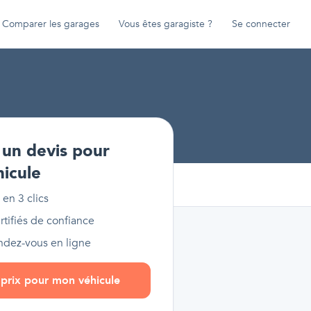
Comparer les garages
Vous êtes garagiste ?
Se connecter
un devis pour
hicule
 en 3 clics
tifiés de confiance
endez-vous en ligne
s prix pour mon véhicule