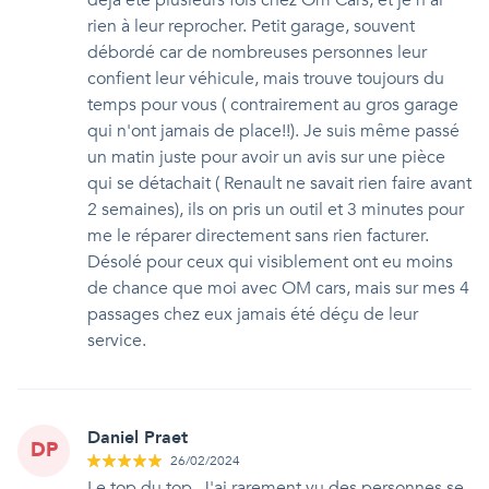
déjà été plusieurs fois chez Om Cars, et je n'ai
rien à leur reprocher. Petit garage, souvent
débordé car de nombreuses personnes leur
confient leur véhicule, mais trouve toujours du
temps pour vous ( contrairement au gros garage
qui n'ont jamais de place!!). Je suis même passé
un matin juste pour avoir un avis sur une pièce
qui se détachait ( Renault ne savait rien faire avant
2 semaines), ils on pris un outil et 3 minutes pour
me le réparer directement sans rien facturer.
Désolé pour ceux qui visiblement ont eu moins
de chance que moi avec OM cars, mais sur mes 4
passages chez eux jamais été déçu de leur
service.
Daniel Praet
DP
26/02/2024
Le top du top. J'ai rarement vu des personnes se