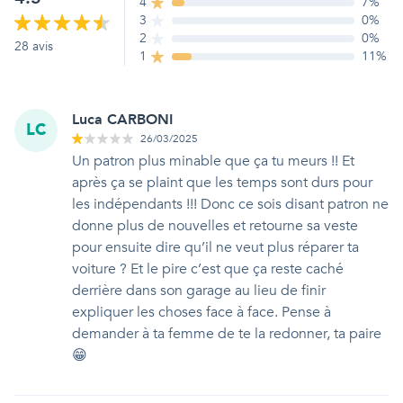
4
7
%
3
0
%
2
0
%
28
avis
1
11
%
Luca CARBONI
LC
26/03/2025
Un patron plus minable que ça tu meurs !! Et
après ça se plaint que les temps sont durs pour
les indépendants !!! Donc ce sois disant patron ne
donne plus de nouvelles et retourne sa veste
pour ensuite dire qu’il ne veut plus réparer ta
voiture ? Et le pire c’est que ça reste caché
derrière dans son garage au lieu de finir
expliquer les choses face à face. Pense à
demander à ta femme de te la redonner, ta paire
😁