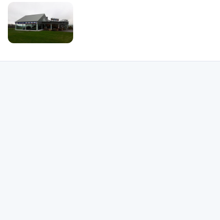
à Libramont-Chevigny. Si vous ressentez le besoin d'en découvrir plus, vous
pouvez observer les clichés du garage Garage Pierson - Chevy Motor sur sa
page personnelle bolid. Exploitez bolid pour estimer les avis des garages de
Libramont-Chevigny et pour améliorer vos probabilités d'accéder à un garage
sûr dans votre zone et pour être sûr de trouver le meilleur devis pour la
réparation ou l'entretien de votre véhicule automobile. Faites des bonnes
affaires grâce à bolid. Vous vous rendrez compte d'ailleurs que vous avez la
possibilité de analyser une multitude de garages qui, tel que le garage
Garage Pierson - Chevy Motor, sont présents aux environs de Libramont-
Chevigny. Vous pourrez les analyser grâce à leurs notations, à leur
photographies et leur proximité. Si vous avez l'intention de choisir le garage
Garage Pierson - Chevy Motor, adressez vous à lui au +32 61 22 32 55 pour
discuter de votre exigence et prendre rendez-vous.