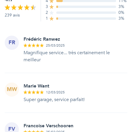
4
11
%
3
3
%
2
0
%
239
avis
1
3
%
Frédéric Ranwez
FR
25/03/2025
Magnifique service... très certainement le
meilleur
Marie Want
MW
12/03/2025
Super garage, service parfait!
Francoise Verschooren
FV