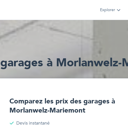
Explorer
s
garages
à
Morlanwelz-
Comparez les prix des
garages
à
Morlanwelz-Mariemont
Devis instantané