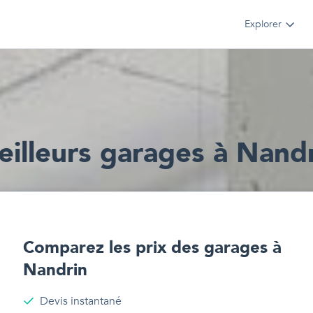
Explorer
illeur
s
garages
à
Nandr
Comparez les prix des
garages
à
Nandrin
Devis instantané