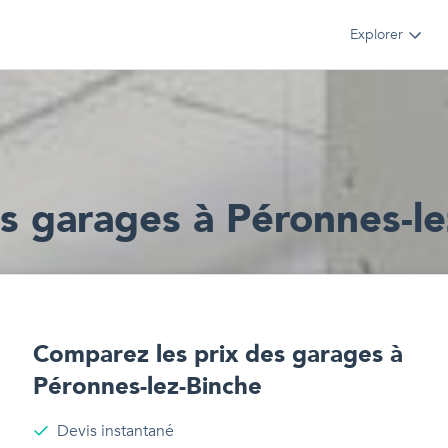
Explorer
s
garages
à
Péronnes-le
Comparez les prix des
garages
à
Péronnes-lez-Binche
Devis instantané