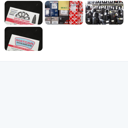
connaître davantage, vous pouvez consulter les prise de vues du garage
Matcar sur sa page personnelle bolid. Profitez de bolid pour mesurer la
réputation des garages de Quaregnon et pour accentuer vos opportunités
d'obtenir un garage d'estime dans votre zone et pour être sûr et certain de
trouver le meilleur coût pour la réparation ou l'entretien de votre automobile.
Faites des économies grâce à bolid. Vous verrez de surcroît que vous avez la
possibilité de évaluer de nombreux garages qui, ainsi que le garage Matcar,
sont actifs dans la région de Quaregnon. Vous disposerez des ressources
nécessaires pour les juger grâce à leurs avis, à leur photographies et leur
positionnement. Si vous avez l'intention de opter le garage Matcar, entrez en
contact au au +32 479 80 89 79 pour parler de votre envie et prendre
rendez-vous.