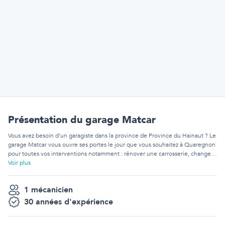
Présentation
du garage Matcar
Vous avez besoin d'un garagiste dans la province de Province du Hainaut ? Le
garage Matcar vous ouvre ses portes le jour que vous souhaitez à Quaregnon
pour toutes vos interventions notamment : rénover une carrosserie, changer
un filtre à particules ou faire une révision constructeur. Le garage Matcar est
Voir plus
reconnu dans la contrée et sait accomplir une grande variété de rénovations
sur plusieurs genres de voitures tel que : Alfa Romeo Montreal, Audi A6, Ford
1
mécanicien
S-MAX, Mitsubishi Space Runner et davantage. Vous avez la possibilité de
parcourir les témoignages des anciens clients du garage Matcar sur bolid
30
année
s
d'expérience
pour vous aider à réaliser le meilleur choix une fois que vous êtes à la
recherche d'un garagiste à Quaregnon. Si vous cherchez une façon d'en