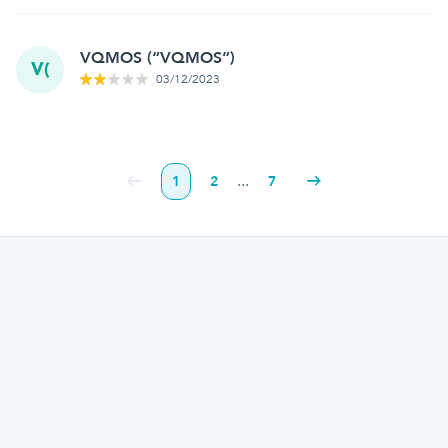
VQMOS (“VQMOS”)
V(
03/12/2023
...
1
2
7