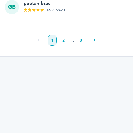
gaetan brac
GB
18/01/2024
...
1
2
8