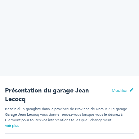
Présentation
du garage Jean
Modifier
Lecocq
Besoin d'un garagiste dans la province de Province de Namur ? Le garage
Garage Jean Lecocq vous donne rendez-vous lorsque vous le désirez à
Clermont pour toutes vos interventions telles que : changement
d'amortisseurs arrière, changement de disques de frein ou changement de
Voir plus
volant moteur. Le garage Garage Jean Lecocq n'est plus à présenter dans la
région et sait réaliser un nombre incalculable de maintenances sur un large