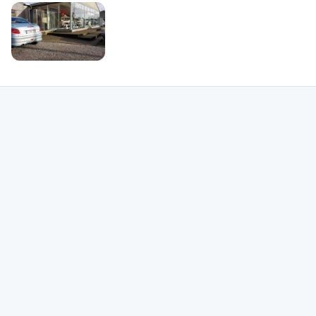
panel de modèles d'autos comme par exemple : Mercedes-Benz Classe-X,
Suzuki Alto, Mercedes-Benz L200-400, Citroen e-Mehari et bien plus. Il est
toujours préférable de consulter les recommandations des clients précédents
du garage Garage Jean Lecocq sur bolid pour vous accompagner à faire le
bon choix puisque vous souhaitez trouver un garagiste à Clermont. Si vous
ressentez le besoin d'en découvrir plus, vous avez accès à différentes
informations et vous pouvez explorer les images du garage Garage Jean
Lecocq sur sa page personnelle bolid. Employez bolid pour étudier les avis
des garages de Clermont et pour accroître vos probabilités de déceler un
garage de confiance dans votre localisation et pour être sûr et certain de
trouver le meilleur devis pour la réparation ou l'entretien de votre voiture.
Faites des économies grâce à bolid. Vous vous rendrez compte ensuite que
vous possédez toutes les infos pour comparer un nombre important de
garages qui, au même titre que le garage Garage Jean Lecocq, sont présents
aux environs de Clermont. Vous parviendrez à les étudier grâce à leurs scores,
à leur représentations et leur localité. Si vous souhaitez opter le garage
Garage Jean Lecocq, appelez le au +3271534848 pour bavarder de votre
exigence et prendre rendez-vous.