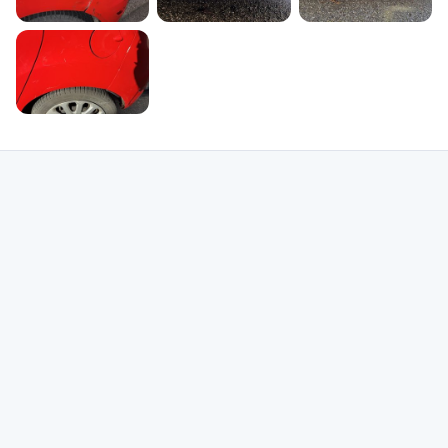
vous aider à entreprendre le choix le plus efficace quand vous êtes à la
recherche d'un garagiste à Waremme. Si vous préférez en vérifier plus, vous
pouvez examiner les photos du garage Carrosserie Waremmienne sur sa
vitrine bolid. Exploitez bolid pour mesurer la réputation des garages de
Waremme et pour amplifier vos espérances de repérer un garage sûr dans
votre contrée et pour être certain de trouver le meilleur devis pour la
réparation ou l'entretien de votre véhicule automobile. Faites des bonnes
affaires grâce à bolid. Vous réaliserez dès lors que vous possédez toutes les
infos pour évaluer un large choix de garages qui, ainsi que le garage
Carrosserie Waremmienne, sont disponibles à l'entour de Waremme. Vous
disposerez des ressources nécessaires pour les vérifier grâce à leurs
évaluations, à leur représentations et leur implantation. Si vous voulez
sélectionner le garage Carrosserie Waremmienne, entrez en contact avec lui
au +3219322399 pour papoter de votre demande et prendre rendez-vous.