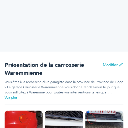
Présentation
de la carrosserie
Modifier
Waremmienne
Vous êtes à la recherche d'un garagiste dans la province de Province de Liège
? Le garage Carrosserie Waremmienne vous donne rendez-vous le jour que
vous sollicitez à Waremme pour toutes vos interventions telles que :
changement de freins à tambour, changement d'injecteur ou changement de
Voir plus
filtre diesel. Le garage Carrosserie Waremmienne n'est plus à présenter dans
la région et a la capacité d'exécuter de nombreuses rénovations sur plusieurs
modèles d'autos entre autres : Suzuki Ignis, Nissan 300ZX, Fiat Uno,
Mercedes-Benz Classe-C et plus. Il est conseillé de regarder les témoignages
des clients précédents du garage Carrosserie Waremmienne sur bolid pour