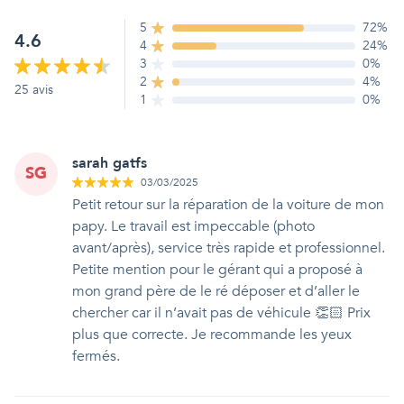
5
72
%
4.6
4
24
%
3
0
%
2
4
%
25
avis
1
0
%
sarah gatfs
SG
03/03/2025
Petit retour sur la réparation de la voiture de mon
papy. Le travail est impeccable (photo
avant/après), service très rapide et professionnel.
Petite mention pour le gérant qui a proposé à
mon grand père de le ré déposer et d’aller le
chercher car il n’avait pas de véhicule 👏🏻 Prix
plus que correcte. Je recommande les yeux
fermés.