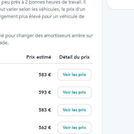
à peu près à 2 bonnes heures de travail. Il
t varier selon les véhicules, le prix d'un
rgement plus élevé pour un véhicule de
é pour changer des amortisseurs arrière sur
ade.
Prix estimé
Détail du prix
583
€
Voir les prix
593
€
Voir les prix
583
€
Voir les prix
562
€
Voir les prix