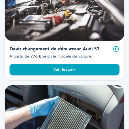
Devis changement de démarreur
Audi S7
À partir de
776
€
selon le modèle de voiture.
Voir les prix