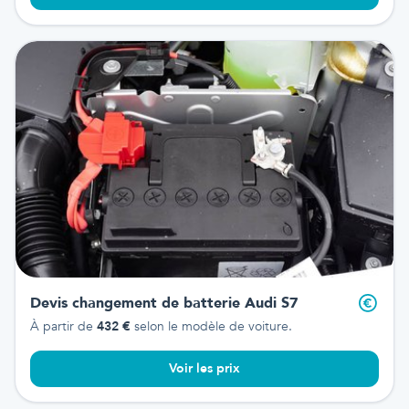
Devis changement de batterie
Audi S7
À partir de
432
€
selon le modèle de voiture.
Voir les prix