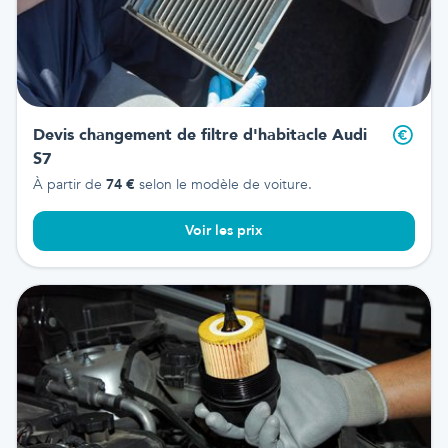
Devis changement de filtre d'habitacle
Audi
S7
À partir de
74
€
selon le modèle de voiture.
Voir les prix