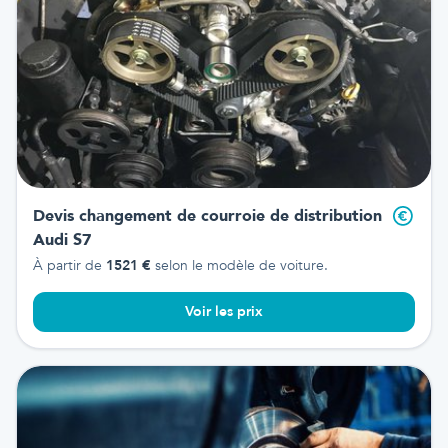
Devis changement de courroie de distribution
Audi S7
À partir de
1521
€
selon le modèle de voiture.
Voir les prix