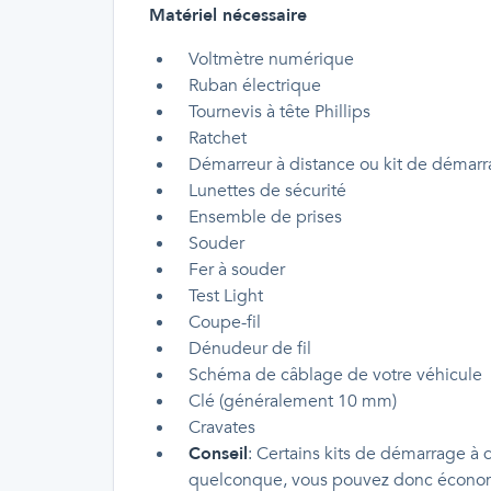
Matériel nécessaire
Voltmètre numérique
Ruban électrique
Tournevis à tête Phillips
Ratchet
Démarreur à distance ou kit de démar
Lunettes de sécurité
Ensemble de prises
Souder
Fer à souder
Test Light
Coupe-fil
Dénudeur de fil
Schéma de câblage de votre véhicule
Clé (généralement 10 mm)
Cravates
Conseil
: Certains kits de démarrage à d
quelconque, vous pouvez donc économis