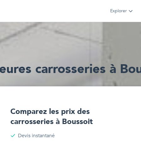
Explorer
leur
e
s
carrosseries
à
Bou
Comparez les prix des
carrosseries
à
Boussoit
Devis instantané