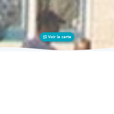
Voir la carte
Carrosseries
auto près de chez vous
bolid
Carrosseries
Carrosseries Braine-l'Alleud