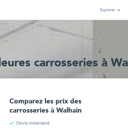
Explorer
leur
e
s
carrosseries
à
Wa
Comparez les prix des
carrosseries
à
Walhain
Devis instantané