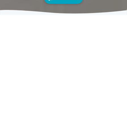
Carrosseries
auto près de chez vous
bolid
Carrosseries
Carrosseries Châtelineau