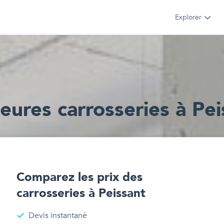
Explorer
leur
e
s
carrosseries
à
Pei
Comparez les prix des
carrosseries
à
Peissant
Devis instantané