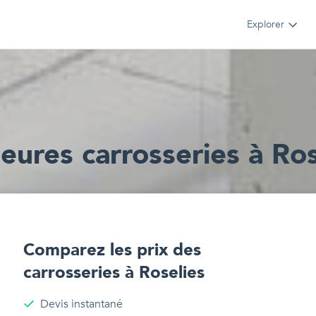
Explorer
leur
e
s
carrosseries
à
Ros
Comparez les prix des
carrosseries
à
Roselies
Devis instantané