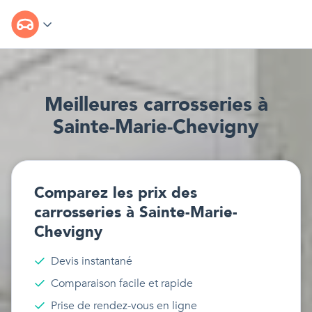
Meilleur
e
s
carrosseries
à
Sainte-Marie-Chevigny
Comparez les prix des
carrosseries
à
Sainte-Marie-
Chevigny
Devis instantané
Comparaison facile et rapide
Prise de rendez-vous en ligne