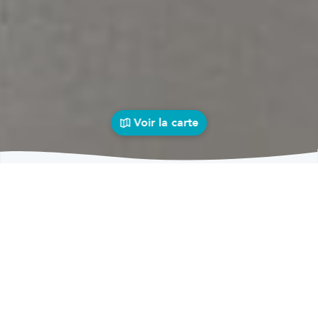
Voir la carte
Carrosseries
auto près de chez vous
bolid
Carrosseries
Carrosseries Wellin