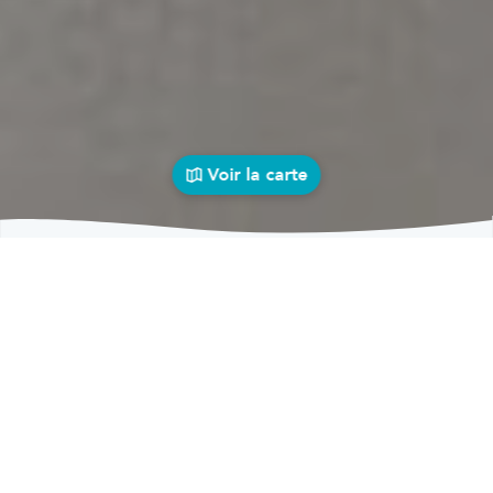
Voir la carte
Carrosseries
auto près de chez vous
bolid
Carrosseries
Carrosseries Velaines