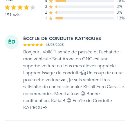
4
18
%
3
3
%
2
3
%
151
avis
1
13
%
ÉCO'LE DE CONDUITE KAT'ROUES
ÉD
18/03/2025
Bonjour , Voilà 1 année de passée et l'achat de
mon véhicule Seat Arona en GNC est une
superbe voiture ou tous mes élèves apprécie
l'apprentissage de conduite🤗 Un coup de cœur
pour cette voiture 🚗 , je suis vraiment très
satisfaite du concessionnaire Kislali Euro Cars . Je
recommande . Merci à tous 😉 Bonne
continuation. Katia.B 😊 Éco'le de Conduite
KAT'ROUES