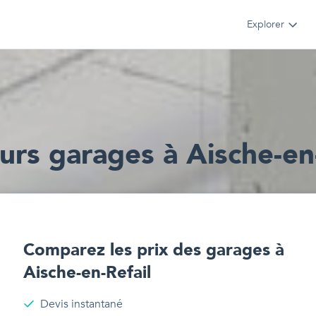
Explorer
ur
s
garages
à
Aische-en
Comparez les prix des
garages
à
Aische-en-Refail
Devis instantané