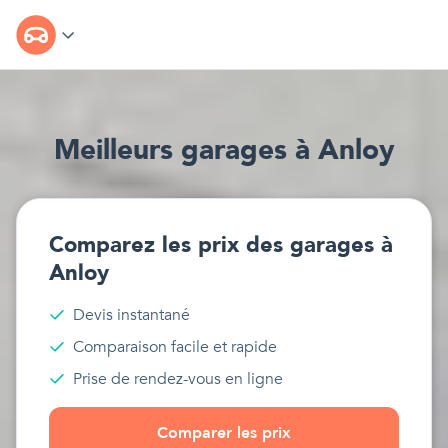
Meilleur
s
garages
à
Anloy
Comparez les prix des
garages
à
Anloy
Devis instantané
Comparaison facile et rapide
Prise de rendez-vous en ligne
Comparer les prix