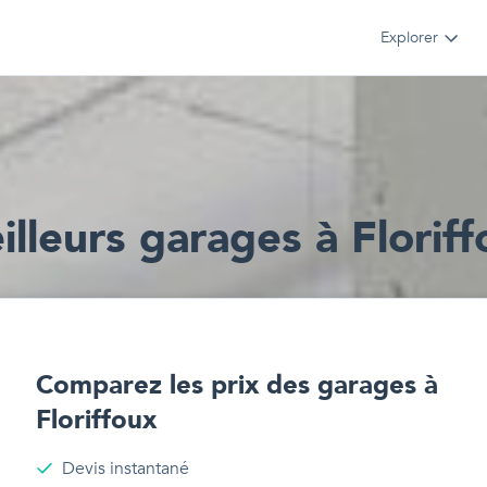
Explorer
illeur
s
garages
à
Florif
Comparez les prix des
garages
à
Floriffoux
Devis instantané