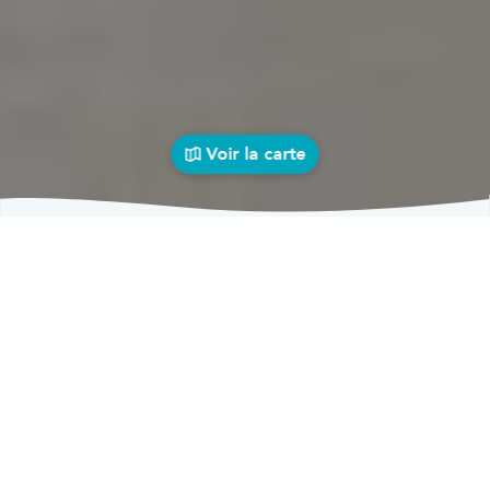
Voir la carte
Garages
auto près de chez vous
bolid
Garages
Garages Moha