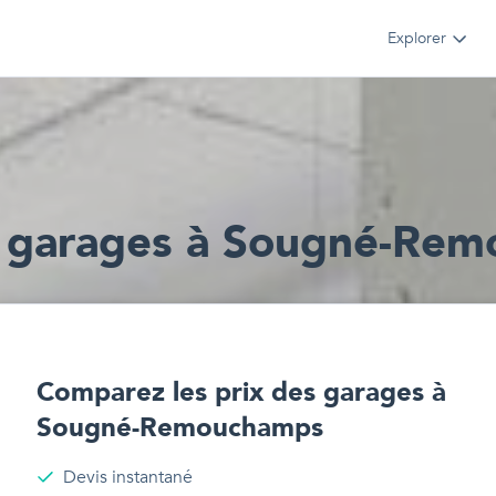
Explorer
s
garages
à
Sougné-Rem
Comparez les prix des
garages
à
Sougné-Remouchamps
Devis instantané