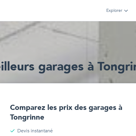
Explorer
lleur
s
garages
à
Tongri
Comparez les prix des
garages
à
Tongrinne
Devis instantané