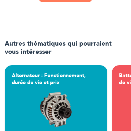
Autres thématiques qui pourraient
vous intéresser
Alternateur : Fonctionnement,
Batt
durée de vie et prix
de vi