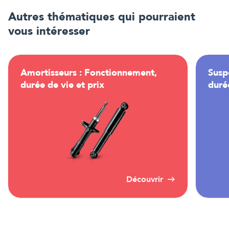
Autres thématiques qui pourraient
vous intéresser
Amortisseurs : Fonctionnement,
Susp
durée de vie et prix
durée
Découvrir