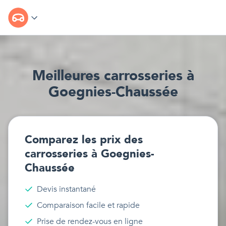
Meilleur
e
s
carrosseries
à
Goegnies-Chaussée
Comparez les prix des
carrosseries
à
Goegnies-
Chaussée
Devis instantané
Comparaison facile et rapide
Prise de rendez-vous en ligne