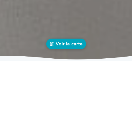
Voir la carte
Carrosseries
auto près de chez vous
bolid
Carrosseries
Carrosseries Monceau-Imbrechies