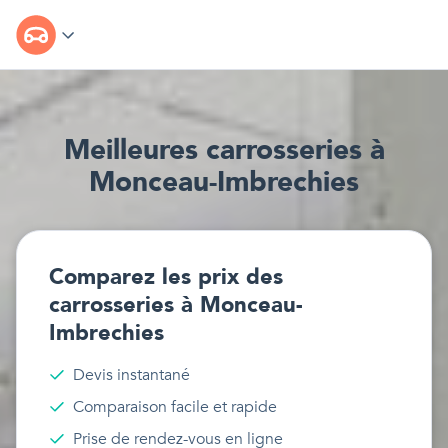
Meilleur
e
s
carrosseries
à
Monceau-Imbrechies
Comparez les prix des
carrosseries
à
Monceau-
Imbrechies
Devis instantané
Comparaison facile et rapide
Prise de rendez-vous en ligne