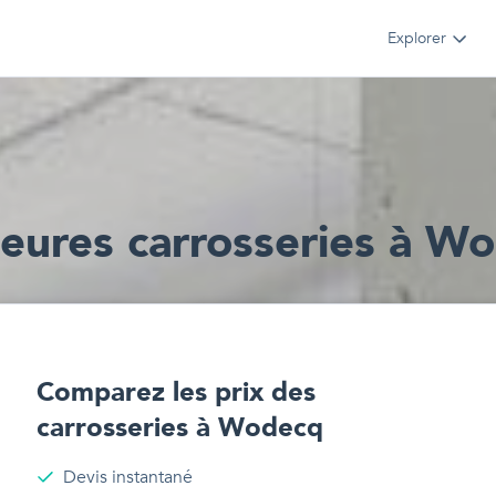
Explorer
leur
e
s
carrosseries
à
Wo
Comparez les prix des
carrosseries
à
Wodecq
Devis instantané