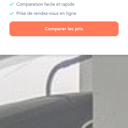
Comparaison facile et rapide
Prise de rendez-vous en ligne
Comparer les prix