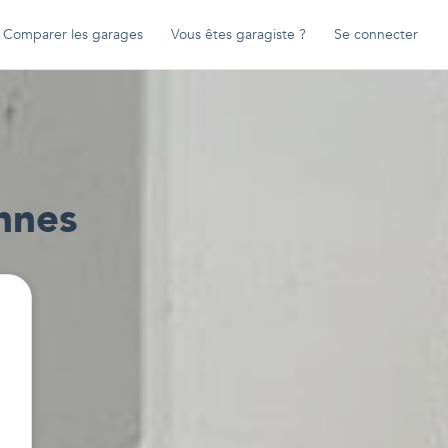
Comparer les garages
Vous êtes garagiste ?
Se connecter
nnes