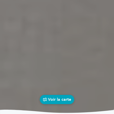
Voir la carte